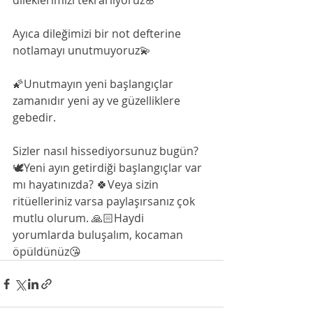
dileklerimizi tekrarlıyoruz🌸
Ayıca dileğimizi bir not defterine 
notlamayı unutmuyoruz💫
🌠Unutmayın yeni başlangıçlar 
zamanıdır yeni ay ve güzelliklere 
gebedir. 
Sizler nasıl hissediyorsunuz bugün? 
🕊Yeni ayın getirdiği başlangıçlar var 
mı hayatınızda? 🍀Veya sizin 
ritüelleriniz varsa paylaşırsanız çok 
mutlu olurum. 🙏🏻Haydi 
yorumlarda buluşalım, kocaman 
öpüldünüz😘