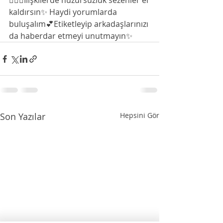
🤷🏻‍♀️İlişkilerde huzursuzluk sezenler el 
kaldırsın✨ Haydi yorumlarda 
buluşalım💕Etiketleyip arkadaşlarınızı 
da haberdar etmeyi unutmayın✨
Son Yazılar
Hepsini Gör