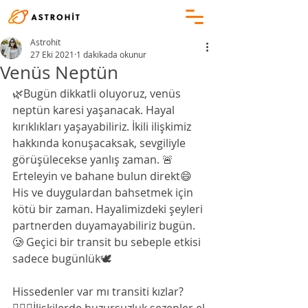
Astrohit
27 Eki 2021
1 dakikada okunur
Venüs Neptün
🌿Bugün dikkatli oluyoruz, venüs 
neptün karesi yaşanacak. Hayal 
kırıklıkları yaşayabiliriz. İkili ilişkimiz 
hakkında konuşacaksak, sevgiliyle 
görüşülecekse yanlış zaman. 🚨 
Erteleyin ve bahane bulun direkt😄 
His ve duygulardan bahsetmek için 
kötü bir zaman. Hayalimizdeki şeyleri 
partnerden duyamayabiliriz bugün. 
🥲 Geçici bir transit bu sebeple etkisi 
sadece bugünlük🕊
Hissedenler var mı transiti kızlar?