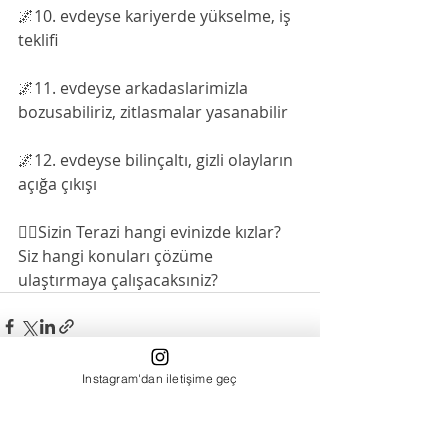
🌌10. evdeyse kariyerde yükselme, iş 
teklifi 
🌌11. evdeyse arkadaslarimizla 
bozusabiliriz, zitlasmalar yasanabilir
🌌12. evdeyse bilinçaltı, gizli olayların 
açığa çıkışı
🧜‍♀️Sizin Terazi hangi evinizde kızlar? 
Siz hangi konuları çözüme 
ulaştırmaya çalışacaksıniz?
Instagram'dan iletişime geç
Son Yazılar
Hepsini Gör