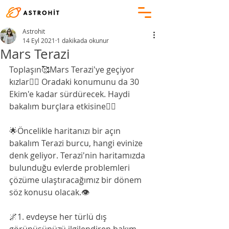
Astrohit
14 Eyl 2021
1 dakikada okunur
Mars Terazi
Toplaşın🥰Mars Terazi'ye geçiyor 
kızlar🧜‍♀️ Oradaki konumunu da 30 
Ekim'e kadar sürdürecek. Haydi 
bakalım burçlara etkisine👉🏻
🌟Öncelikle haritanızı bir açın 
bakalım Terazi burcu, hangi evinize 
denk geliyor. Terazi'nin haritamızda 
bulunduğu evlerde problemleri 
çözüme ulaştıracağımız bir dönem 
söz konusu olacak.👁
🌌1. evdeyse her türlü dış 