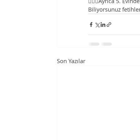
🤷🏻‍♀️Ayrıca 5. Evi
Biliyorsunuz fetihl
Son Yazılar