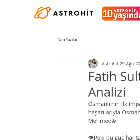
Tüm Yazılar
Astrohit
29 Ağu 2
Fatih Su
Analizi
Osmanlı'nın ilk impa
başarılarıyla Osman
Mehmed💫
👁Peki bu güç harit