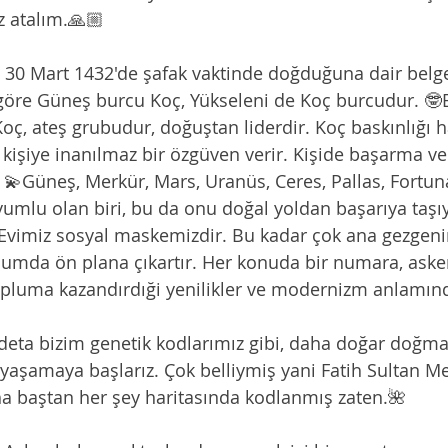
z atalım.🙏🏼
 30 Mart 1432'de şafak vaktinde doğduğuna dair belge
re Güneş burcu Koç, Yükseleni de Koç burcudur. 🤓Bi
oç, ateş grubudur, doğuştan liderdir. Koç baskınlığı h
, kişiye inanılmaz bir özgüven verir. Kişide başarma v
 💫Güneş, Merkür, Mars, Uranüs, Ceres, Pallas, Fortuna
lyumlu olan biri, bu da onu doğal yoldan başarıya taşı
. Evimiz sosyal maskemizdir. Bu kadar çok ana gezgen
lumda ön plana çıkartır. Her konuda bir numara, aske
topluma kazandırdıği yenilikler ve modernizm anlamı
eta bizim genetik kodlarımız gibi, daha doğar doğmaz 
aşamaya başlarız. Çok belliymiş yani Fatih Sultan M
aha baştan her şey haritasında kodlanmış zaten.🌺