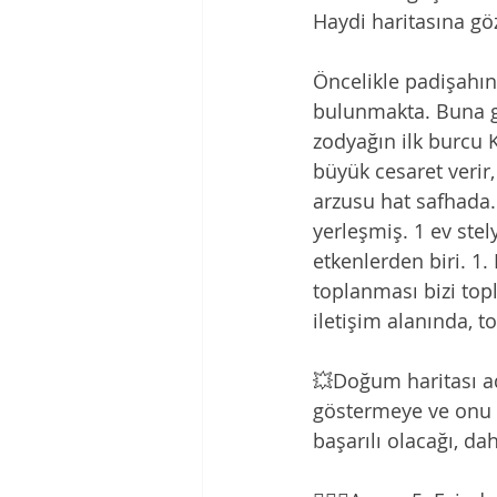
Haydi haritasına gö
Öncelikle padişahın
bulunmakta. Buna gö
zodyağın ilk burcu K
büyük cesaret verir
arzusu hat safhada.
yerleşmiş. 1 ev ste
etkenlerden biri. 1
toplanması bizi top
iletişim alanında, 
💥Doğum haritası ad
göstermeye ve onu y
başarılı olacağı, d