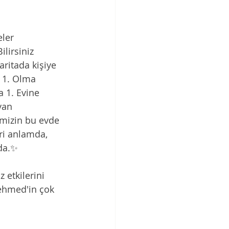
ler 
lirsiniz 
aritada kişiye 
e 1. Olma 
 1. Evine 
yan 
imizin bu evde 
ri anlamda, 
nda.✨
etkilerini 
ehmed'in çok 