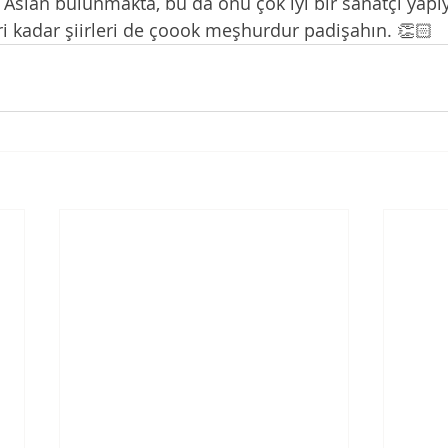
nde Aslan bulunmakta, bu da onu çok iyi bir sanatçı yapıy
eri kadar şiirleri de çoook meşhurdur padişahın. 👏🏻