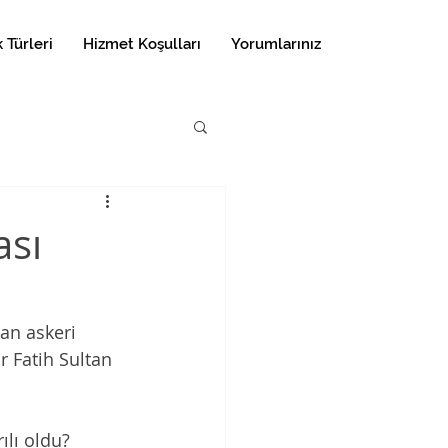
 Türleri
Hizmet Koşulları
Yorumlarınız
ası
an askeri 
r Fatih Sultan 
lı oldu? 