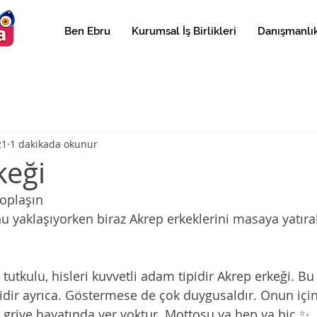
Ben Ebru
Kurumsal İş Birlikleri
Danışmanlık
21
1 dakikada okunur
keği
toplaşın
u yaklaşıyorken biraz Akrep erkeklerini masaya yatıra
i, tutkulu, hisleri kuvvetli adam tipidir Akrep erkeği. B
lidir ayrıca. Göstermese de çok duygusaldır. Onun için
 griye hayatında yer yoktur. Mottosu ya hep ya hiç ✨ 