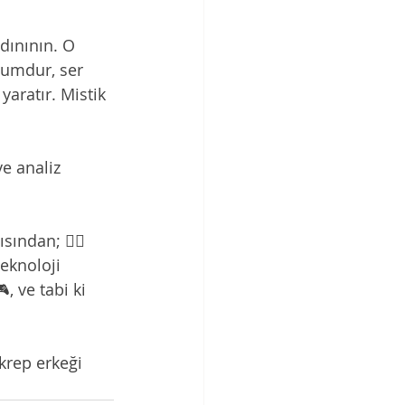
adınının. O 
tumdur, ser 
yaratır. Mistik 
e analiz 
ından; ❤️‍🔥
teknoloji 
, ve tabi ki 
krep erkeği 